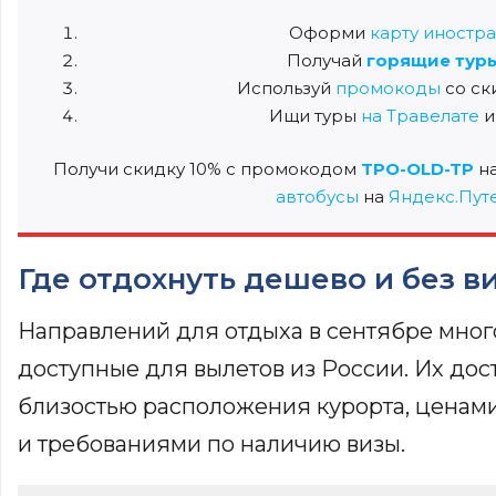
Оформи
карту иностр
Получай
горящие тур
Используй
промокоды
со с
Ищи туры
на Травелате
Получи скидку 10% с промокодом
TPO-OLD-TP
н
автобусы
на
Яндекс.Пут
Где отдохнуть дешево и без в
Направлений для отдыха в сентябре много
доступные для вылетов из России. Их до
близостью расположения курорта, ценами 
и требованиями по наличию визы.