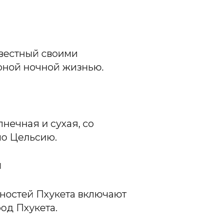
звестный своими
рной ночной жизнью.
лнечная и сухая, со
по Цельсию.
и
ностей Пхукета включают
од Пхукета.