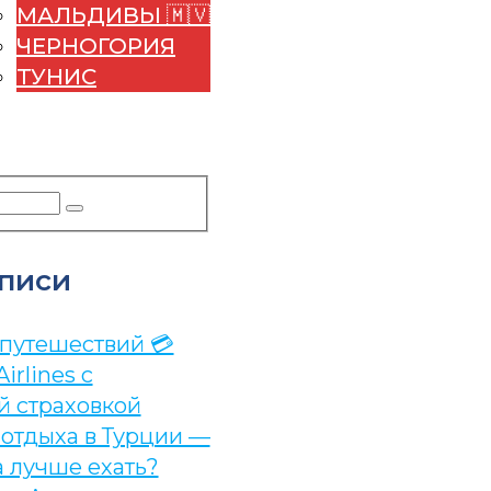
МАЛЬДИВЫ 🇲🇻
ЧЕРНОГОРИЯ
ТУНИС
УДА ПОЕХАТЬ
ЕРВИСЫ
писи
 путешествий 💳
Airlines с
й страховкой
 отдыха в Турции —
а лучше ехать?