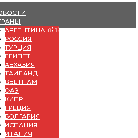
ОВОСТИ
ТРАНЫ
АРГЕНТИНА 🇦🇷
РОССИЯ
ТУРЦИЯ
ЕГИПЕТ
АБХАЗИЯ
ТАИЛАНД
ВЬЕТНАМ
ОАЭ
КИПР
ГРЕЦИЯ
БОЛГАРИЯ
ИСПАНИЯ
ИТАЛИЯ