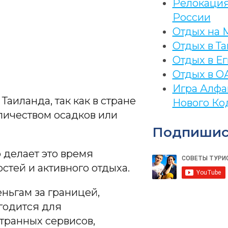
Релокация
России
Отдых на 
ssniki
Отдых в Та
Отдых в Ег
k
Отдых в О
Игра Алфа
t
аиланда, так как в стране
Нового Ко
личеством осадков или
Подпишис
 делает это время
тей и активного отдыха.
еньгам за границей,
годится для
транных сервисов,