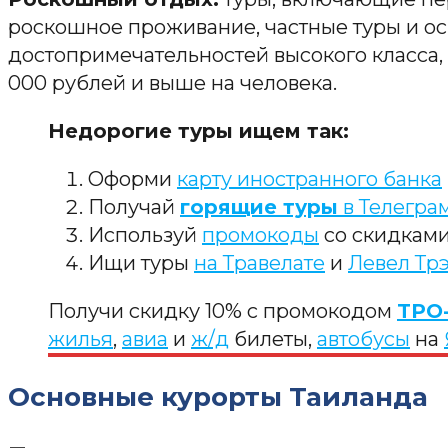
роскошное проживание, частные туры и о
достопримечательностей высокого класса, 
000 рублей и выше на человека.
Недорогие туры ищем так:
Оформи
карту иностранного банка
Получай
горящие туры
в Телегра
Используй
промокоды
со скидкам
Ищи туры
на Травелате
и
Левел Тр
Получи скидку 10% с промокодом
TPO
жилья
,
авиа
и
ж/д
билеты,
автобусы
на
Основные курорты Таиланда