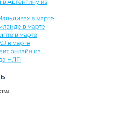
 в Аргентину из
Мальдивах в марте
иланде в марте
ипте в марте
АЭ в марте
вит онлайн из
да НЛП
ь