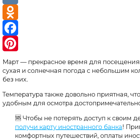
VK
Odnokla
Faceboo
Pinteres
Март — прекрасное время для посещения Т
сухая и солнечная погода с небольшим ко
без них.
Температура также довольно приятная, что
удобным для осмотра достопримечательнос
🆘 Чтобы не потерять доступ к своим д
получи карту иностранного банка
! При
комфортных путешествий, оплаты инос