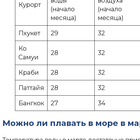
воды
воздуха
Курорт
(начало
(начало
месяца)
месяца)
Пхукет
29
32
Ко
28
32
Самуи
Краби
28
32
Паттайя
28
32
Бангкок
27
34
Можно ли плавать в море в ма
Температура воды в марте достаточно прия