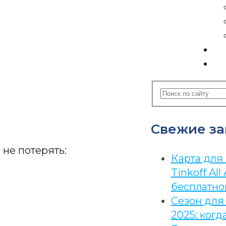
К
С
Свежие за
 не потерять:
Карта для
Tinkoff All 
бесплатно
pp
Сезон для
2025: когд
m