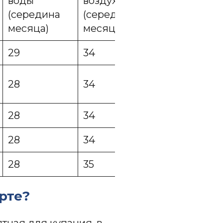
воды
воздуха
воды (конец
(середина
(середина
месяца)
месяца)
месяца)
29
34
29
28
34
29
28
34
29
28
34
29
28
35
28
рте?
тная для купания, в