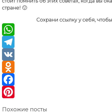
стоит помнить об этих советах, когда вы о
стране! 🙂
Сохрани ссылку у себя, чтобы
WhatsA
Telegra
VK
Odnokla
Faceboo
Pinteres
Похожие посты