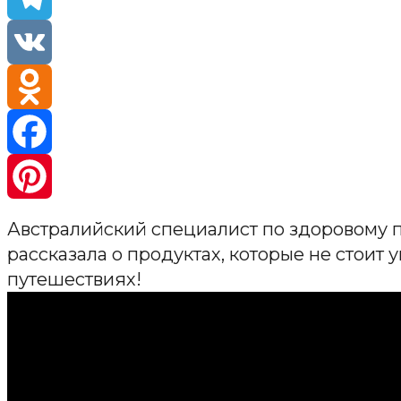
Telegra
VK
Odnokla
Faceboo
Pinteres
Австралийский специалист по здоровому
рассказала о продуктах, которые не стоит 
путешествиях!