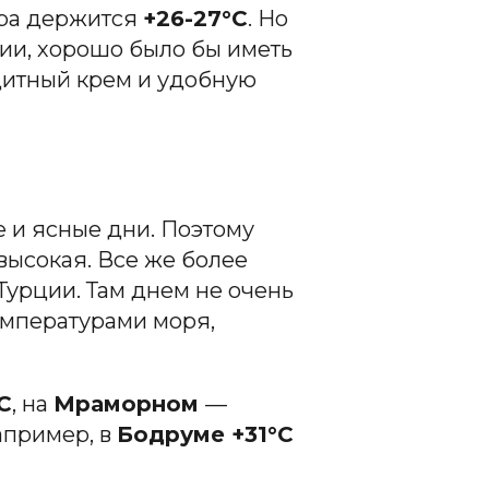
ура держится
+26-27°С
. Но
ции, хорошо было бы иметь
щитный крем и удобную
е и ясные дни. Поэтому
высокая. Все же более
Турции. Там днем не очень
емпературами моря,
С
, на
Мраморном
—
например, в
Бодруме +31°С