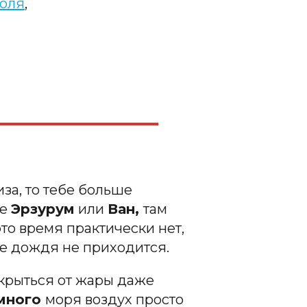
июля
,
за, то тебе больше
де
Эрзурум
или
Ван,
там
это время практически нет,
ле дождя не приходится.
скрыться от жары даже
много
моря воздух просто