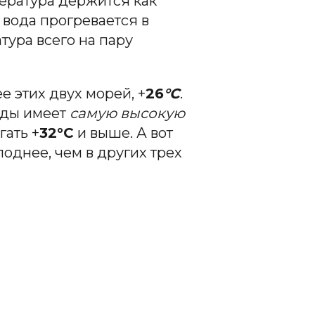
ература держится как
вода прогревается в
тура всего на пару
 этих двух морей, +
26
°С
.
оды имеет
самую высокую
гать +
32°С
и выше. А вот
однее, чем в других трех