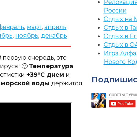
Релокация
России
Отдых на 
февраль
,
март
,
апрель
,
Отдых в Та
ябрь
,
ноябрь
,
декабрь
Отдых в Ег
Отдых в О
Игра Алфа
В первую очередь, это
Нового Ко
ируса! 🙂
Температура
 отметки
+39°C днем
и
Подпишис
 морской воды
держится