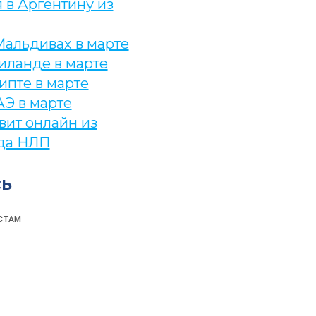
 в Аргентину из
Мальдивах в марте
иланде в марте
ипте в марте
АЭ в марте
вит онлайн из
да НЛП
ь