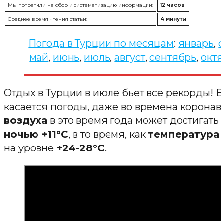
Мы потратили на сбор и систематизацию информации:
12 часов
Среднее время чтения статьи:
4 минуты
Погода в Турции по месяцам
:
январь
,
май
,
июнь
,
июль
,
август
,
сентябрь
,
окт
Отдых в Турции в июле бьет все рекорды! 
касается погоды, даже во времена коронав
воздуха
в это время года может достигать
ночью +11°C
, в то время, как
температура
на уровне
+24-28°C
.