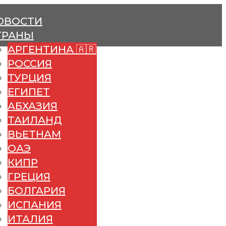
ОВОСТИ
ТРАНЫ
АРГЕНТИНА 🇦🇷
РОССИЯ
ТУРЦИЯ
ЕГИПЕТ
АБХАЗИЯ
ТАИЛАНД
ВЬЕТНАМ
ОАЭ
КИПР
ГРЕЦИЯ
БОЛГАРИЯ
ИСПАНИЯ
ИТАЛИЯ