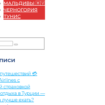
МАЛЬДИВЫ 🇲🇻
ЧЕРНОГОРИЯ
ТУНИС
УДА ПОЕХАТЬ
ЕРВИСЫ
писи
 путешествий 💳
Airlines с
й страховкой
 отдыха в Турции —
а лучше ехать?