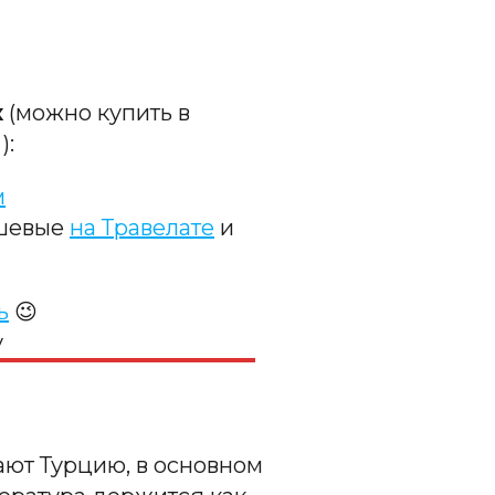
к
(можно купить в
):
м
ешевые
на Травелате
и
ь
😉
у
ают Турцию, в основном