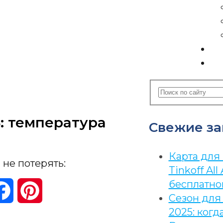
К
С
5: температура
Свежие за
Карта для
 не потерять:
Tinkoff All 
бесплатно
oklassniki
Facebook
Pinterest
Сезон для
2025: когд