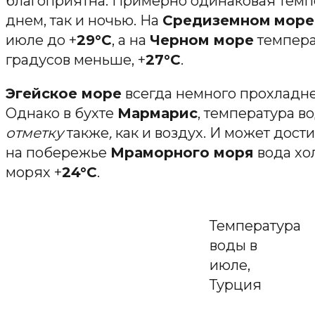
благоприятна. Примерно одинаковая темп
днем, так и ночью. На
Средиземном
море
июле до +
29°С
, а на
Черном море
темпера
градусов меньше, +
27°С
.
Эгейское море
всегда немного прохладнее
Однако в бухте
Мармарис
, температура в
отметку
также
,
как и воздух. И может дости
на побережье
Мраморного моря
вода хол
морях +
24°C
.
Температура
воды в
июле,
Турция