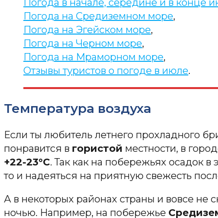
Погода в начале, середине и в конце 
Погода на Средиземном море
,
Погода на Эгейском море
,
Погода на Черном море
,
Погода на Мраморном море
,
Отзывы туристов о погоде в июле
.
Температура воздуха
Если ты любитель летнего прохладного бри
понравится в
гористой
местности, в горо
+22-23°С
. Так как на побережьях осадок в 
то и надеяться на приятную свежесть пос
А в некоторых районах страны и вовсе не 
ночью. Например, на побережье
Средизе