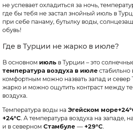
не успевает охладиться за ночь, температ
где бы тебя не застал знойный июль в Тур
при себе панаму, бутылку воды, солнцеза
обувь!
Где в Турции не жарко в июле?
В основном
июль
в Турции – это солнечны
температура воздуха в июле
стабильно 
комфортным можно назвать запад и север 
жарко и можно ощутить контраст между т
воздуха.
Температура воды на
Эгейском море+24°
+24°С
. А температура воздуха на западе, 
и в северном
Стамбуле
—
+29°С
.