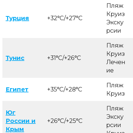
Пляж
Круиз
Турция
+32°C/+27°C
Экску
рсии
Пляж
Круиз
Тунис
+31°C/+26°C
Лечен
ие
Пляж
Египет
+35°C/+28°C
Круиз
Пляж
Юг
Экску
России и
+26°C/+25°C
рсии
Крым