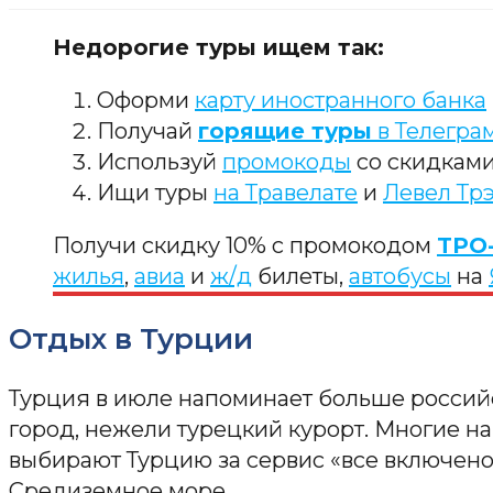
Недорогие туры ищем так:
Оформи
карту иностранного банка
Получай
горящие туры
в Телегра
Используй
промокоды
со скидкам
Ищи туры
на Травелате
и
Левел Тр
Получи скидку 10% с промокодом
TPO
жилья
,
авиа
и
ж/д
билеты,
автобусы
на
Отдых в Турции
Турция в июле напоминает больше росси
город, нежели турецкий курорт. Многие н
выбирают Турцию за сервис «все включено
Средиземное море.