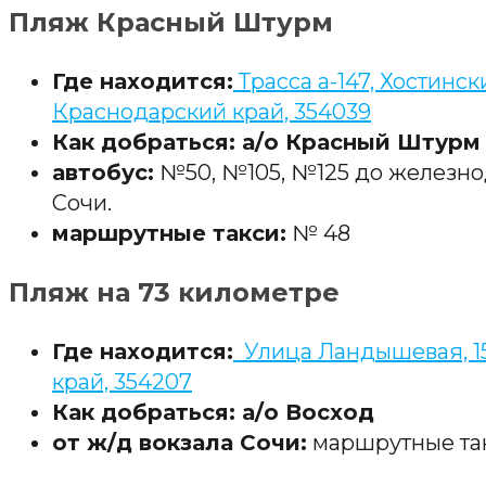
Пляж Красный Штурм
Где находится:
Трасса а-147, Хостинск
Краснодарский край, 354039
Как добраться: а/о Красный Штурм
автобус:
№50, №105, №125 до железнод
Сочи.
маршрутные такси:
№ 48
Пляж на 73 километре
Где находится:
Улица Ландышевая, 15
край, 354207
Как добраться: а/о Восход
от ж/д вокзала Сочи:
маршрутные так