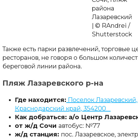
района
Лазаревский
| © RAndrei /
Shutterstock
Также есть парки развлечений, торговые ц
ресторанов, не говоря о большом количес
береговой линии района.
Пляж Лазаревского р-на
Где находится:
Поселок Лазаревский, 
Краснодарский край, 354200
Как добраться: а/о Центр Лазаревс
от ж/д Сочи
автобус: №77
ж/д станция:
пос. Лазаревское, элект