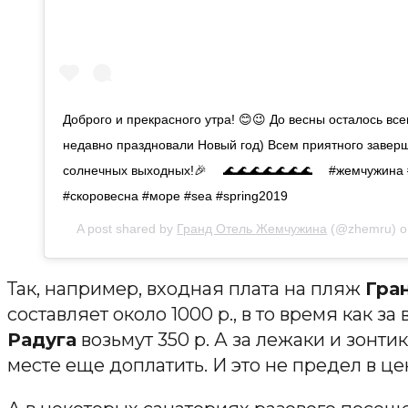
Доброго и прекрасного утра! 😊😉 До весны осталось все
недавно праздновали Новый год) Всем приятного завер
солнечных выходных!🎉 ⠀ 🌊🌊🌊🌊🌊🌊🌊 ⠀ #жемчужина 
#скоровесна #море #sea #spring2019
A post shared by
Гранд Отель Жемчужина
(@zhemru) 
Так, например, входная плата на пляж
Гра
составляет около 1000 р., в то время как з
Радуга
возьмут 350 р. А за лежаки и зонт
месте еще доплатить. И это не предел в це