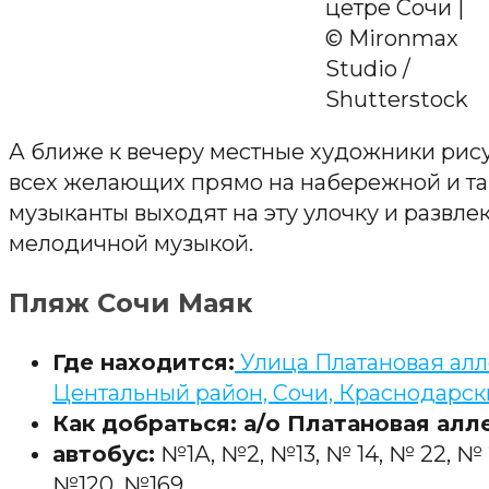
цетре Сочи |
© Mironmax
Studio /
Shutterstock
А ближе к вечеру местные художники рис
всех желающих прямо на набережной и там
музыканты выходят на эту улочку и развл
мелодичной музыкой.
Пляж Сочи Маяк
Где находится:
Улица Платановая алл
Центальный район, Сочи, Краснодарск
Как добраться: а/о Платановая алл
автобус:
№1А, №2, №13, № 14, № 22, № 
№120, №169