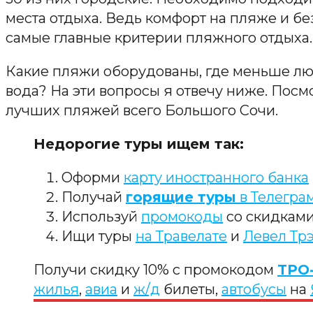
места отдыха. Ведь комфорт на пляже и бе
самые главные критерии пляжного отдыха.
Какие пляжи оборудованы, где меньше лю
вода? На эти вопросы я отвечу ниже. Посм
лучших пляжей всего Большого Сочи.
Недорогие туры ищем так:
Оформи
карту иностранного банка
Получай
горящие туры
в Телегра
Используй
промокоды
со скидкам
Ищи туры
на Травелате
и
Левел Тр
Получи скидку 10% с промокодом
TPO
жилья
,
авиа
и
ж/д
билеты,
автобусы
на