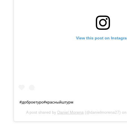
View this post on Instagr
#доброетуро#красныйштурм
A post shared by
Daniel Morena
(@danielmorena27) o