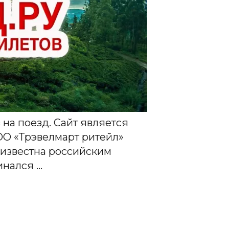
 на поезд. Сайт является
О «Трэвелмарт ритейл»
я известна российским
инался …