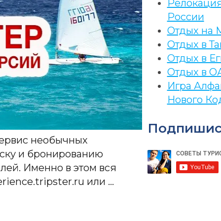
Релокация
России
Отдых на 
Отдых в Та
Отдых в Ег
Отдых в О
Игра Алфа
Нового Ко
Подпишис
 сервис необычных
оиску и бронированию
лей. Именно в этом вся
ience.tripster.ru или …