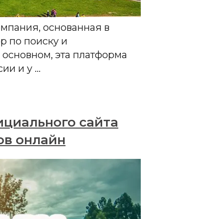
омпания, основанная в
ор по поиску и
 основном, эта платформа
ии и у …
ициального сайта
ов онлайн