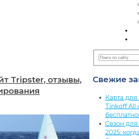
К
С
Свежие за
 Tripster, отзывы,
нирования
Карта для
Tinkoff All 
бесплатно
Сезон для
2025: когд