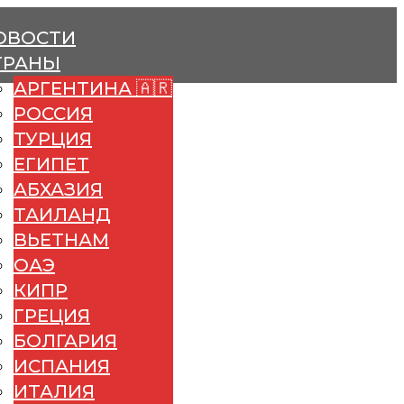
ОВОСТИ
ТРАНЫ
АРГЕНТИНА 🇦🇷
РОССИЯ
ТУРЦИЯ
ЕГИПЕТ
АБХАЗИЯ
ТАИЛАНД
ВЬЕТНАМ
ОАЭ
КИПР
ГРЕЦИЯ
БОЛГАРИЯ
ИСПАНИЯ
ИТАЛИЯ