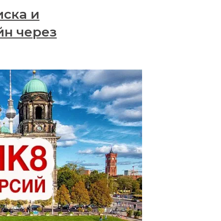
иска и
йн через