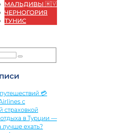
МАЛЬДИВЫ 🇲🇻
ЧЕРНОГОРИЯ
ТУНИС
УДА ПОЕХАТЬ
ЕРВИСЫ
писи
 путешествий 💳
Airlines с
й страховкой
 отдыха в Турции —
а лучше ехать?