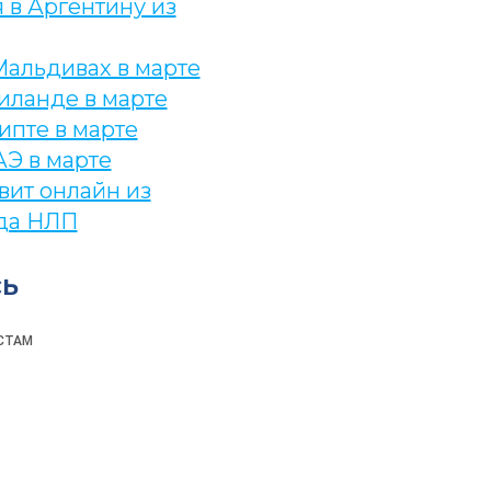
 в Аргентину из
Мальдивах в марте
иланде в марте
ипте в марте
АЭ в марте
вит онлайн из
да НЛП
ь