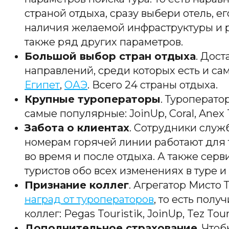
страной отдыха, сразу выбери отель, ег
наличия желаемой инфраструктуры и р
также ряд других параметров.
Большой выбор стран отдыха
. Дос
направлений, среди которых есть и с
Египет
,
ОАЭ
. Всего 24 страны отдыха.
Крупные туроператоры
. Туроперато
самые популярные: JoinUp, Coral, Anex 
Забота о клиентах
. Сотрудники слу
номерам горячей линии работают для т
во время и после отдыха. А также сер
туристов обо всех изменениях в туре и 
Признание коллег
. Агрегатор Мисто 
наград от туроператоров
, то есть полу
коллег: Pegas Touristik, JoinUp, Tez Tour
Дополнительное страхование
. Что