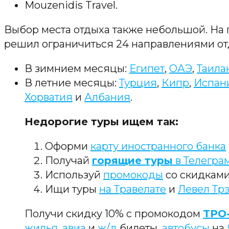
Mouzenidis Travel.
Выбор места отдыха также небольшой. На 
решил ограничиться 24 направлениями от
В зимнием месяцы:
Египет
,
ОАЭ
,
Таила
В летние месяцы:
Турция
,
Кипр
,
Испан
Хорватия
и
Албания
.
Недорогие туры ищем так:
Оформи
карту иностранного банка
Получай
горящие туры
в Телегра
Используй
промокоды
со скидкам
Ищи туры
на Травелате
и
Левел Тр
Получи скидку 10% с промокодом
TPO
жилья
,
авиа
и
ж/д
билеты,
автобусы
на