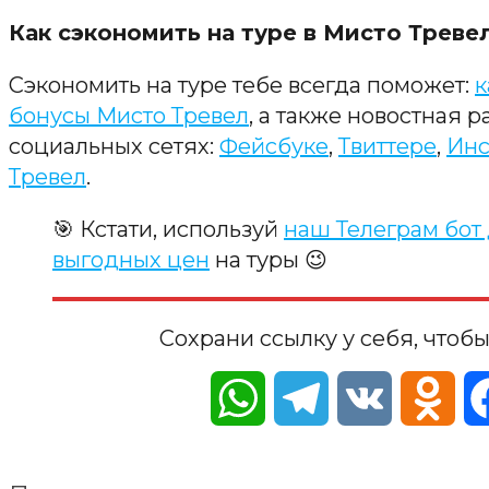
Как сэкономить на туре в Мисто Треве
Сэкономить на туре тебе всегда поможет:
к
бонусы Мисто Тревел
, а также новостная р
социальных сетях:
Фейсбуке
,
Твиттере
,
Инс
Тревел
.
🎯 Кстати, используй
наш Телеграм бот
выгодных цен
на туры 😉
Сохрани ссылку у себя, чтобы
WhatsApp
Telegram
VK
Odn