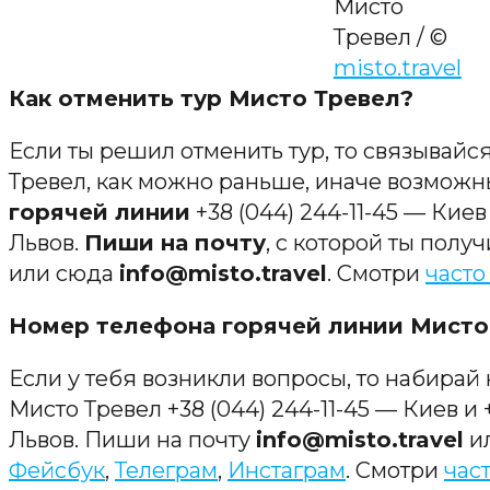
Мисто
Тревел / ©
misto.travel
Как отменить тур Мисто Тревел?
Если ты решил отменить тур, то связывайс
Тревел, как можно раньше, иначе возмож
горячей линии
+38 (044) 244-11-45 — Киев 
Львов.
Пиши на почту
, с которой ты полу
или сюда
info@misto.travel
. Смотри
часто
Номер телефона горячей линии Мисто
Если у тебя возникли вопросы, то набирай
Мисто Тревел +38 (044) 244-11-45 — Киев и 
Львов. Пиши на почту
info@misto.travel
и
Фейсбук
,
Телеграм
,
Инстаграм
. Смотри
час